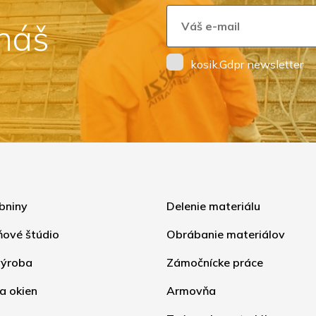
 náš
kosik.Gdpr newsletter
bniny
Delenie materiálu
ňové štúdio
Obrábanie materiálov
ýroba
Zámočnícke práce
a okien
Armovňa