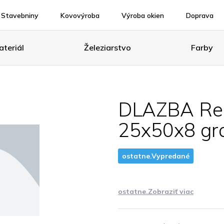
Stavebniny
Kovovýroba
Výroba okien
Doprava
teriál
Železiarstvo
Farby
DLAZBA Rei
25x50x8 gr
ostatne.Vypredané
ostatne.Zobraziť viac