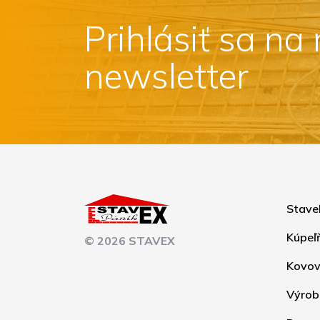
Prihlásiť sa na
newsletter
Stave
Kúpeľ
© 2026 STAVEX
Kovov
Výrob