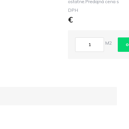
ostatne.Predajná cena s
DPH
€
M2
o