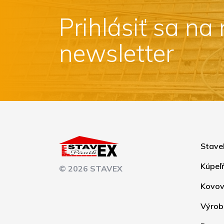
Prihlásiť sa na
newsletter
Stave
Kúpeľ
© 2026 STAVEX
Kovov
Výrob