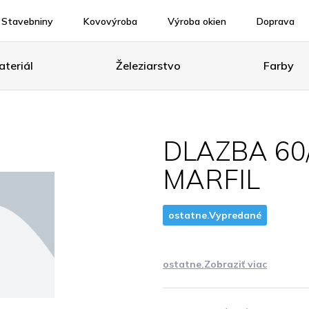
Stavebniny
Kovovýroba
Výroba okien
Doprava
teriál
Železiarstvo
Farby
DLAZBA 60/
MARFIL
ostatne.Vypredané
ostatne.Zobraziť viac