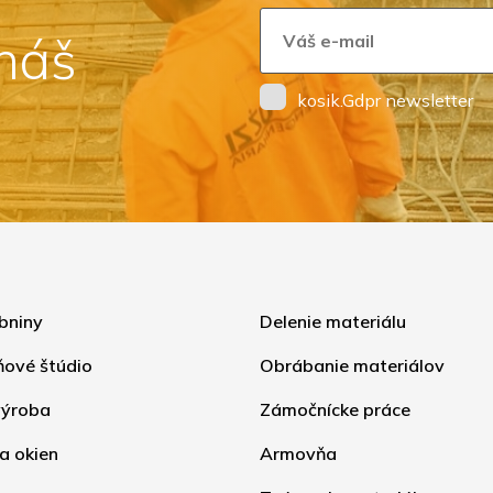
 náš
kosik.Gdpr newsletter
bniny
Delenie materiálu
ňové štúdio
Obrábanie materiálov
ýroba
Zámočnícke práce
a okien
Armovňa