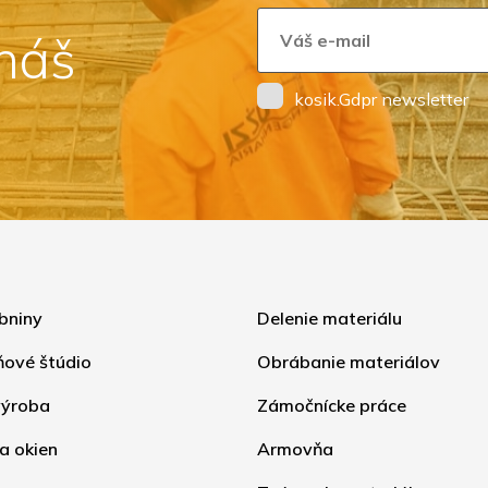
 náš
kosik.Gdpr newsletter
bniny
Delenie materiálu
ňové štúdio
Obrábanie materiálov
ýroba
Zámočnícke práce
a okien
Armovňa