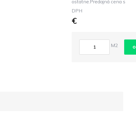
ostatne.Predajná cena s
DPH
€
M2
o