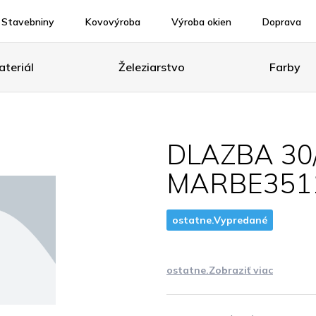
Stavebniny
Kovovýroba
Výroba okien
Doprava
teriál
Železiarstvo
Farby
DLAZBA 30/
MARBE351
ostatne.Vypredané
ostatne.Zobraziť viac