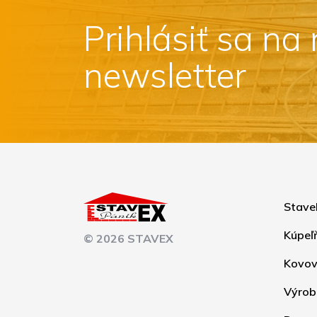
Prihlásiť sa na
newsletter
Stave
Kúpeľ
© 2026 STAVEX
Kovov
Výrob