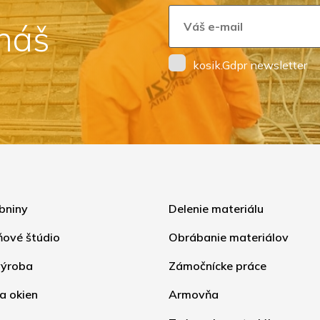
 náš
kosik.Gdpr newsletter
bniny
Delenie materiálu
ňové štúdio
Obrábanie materiálov
ýroba
Zámočnícke práce
a okien
Armovňa