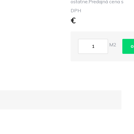
ostatne.Predajná cena s
DPH
€
M2
o