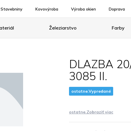
Stavebniny
Kovovýroba
Výroba okien
Doprava
teriál
Železiarstvo
Farby
DLAZBA 20
3085 II.
ostatne.Vypredané
ostatne.Zobraziť viac