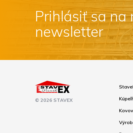
Prihlásiť sa na
newsletter
Stave
Kúpeľ
© 2026 STAVEX
Kovov
Výrob