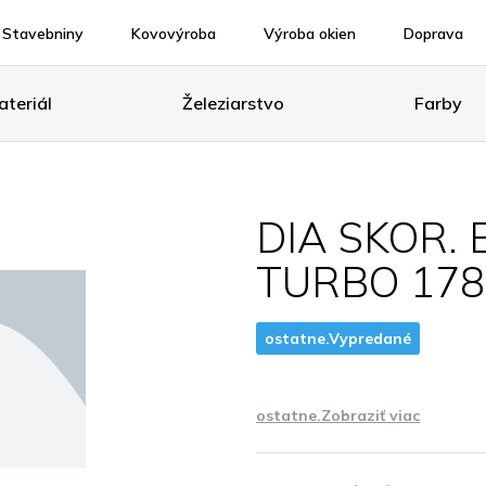
Stavebniny
Kovovýroba
Výroba okien
Doprava
teriál
Železiarstvo
Farby
DIA SKOR. 
TURBO 178
ostatne.Vypredané
ostatne.Zobraziť viac