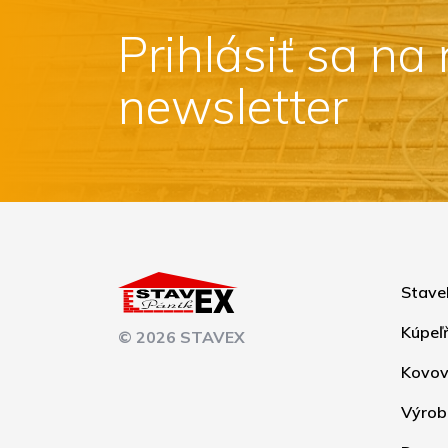
Prihlásiť sa na
newsletter
Stave
Kúpeľ
© 2026 STAVEX
Kovov
Výrob