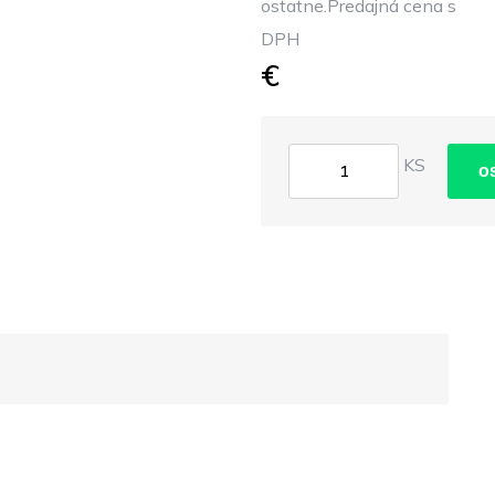
ostatne.Predajná cena s
DPH
€
KS
o