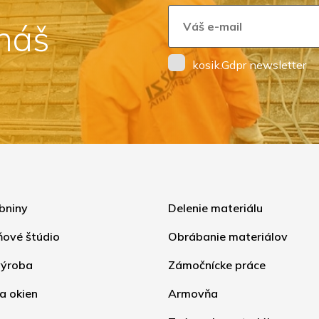
 náš
kosik.Gdpr newsletter
bniny
Delenie materiálu
ňové štúdio
Obrábanie materiálov
ýroba
Zámočnícke práce
a okien
Armovňa